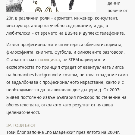
данни
повече от
20г. в различни роли – архитект, инженер, консултант,
инструктор, автор на учебно съдържание, и др., а
любителски – от времето на BBS-те и дуплекс телефоните.
Извън професионалните си интереси обичам историята,
философията, книгите, футбола, и смислените разговори.
Съгласен съм с
позицията
, че STEM-кариерите и
експертността по принцип страдат от евентуалната липса
на humanities background и смятам, че това страдание само
се задълбочава с професионалното израстване, както и с
необходимостта да възпитаваш две дъщери ;). От 2007г.
живея постоянно извън България по-скоро по стечение на
обстоятелствата, отколкото като резултат от някаква
целенасоченост.
ЗА ТОЗИ БЛОГ
Този блог започна „по младежки“ през лятото на 2004г.