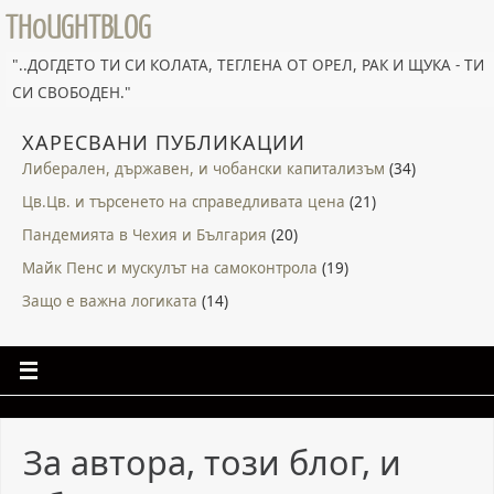
TH0UGHTBLOG
"..ДОГДЕТО ТИ СИ КОЛАТА, ТЕГЛЕНА ОТ ОРЕЛ, РАК И ЩУКА - ТИ
СИ СВОБОДЕН."
ХАРЕСВАНИ ПУБЛИКАЦИИ
Либерален, държавен, и чобански капитализъм
(34)
Цв.Цв. и търсенето на справедливата цена
(21)
Пандемията в Чехия и България
(20)
Майк Пенс и мускулът на самоконтрола
(19)
Защо е важна логиката
(14)
За автора, този блог, и