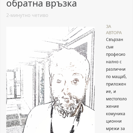
обратна връзка
2
-минутно четиво
ЗА
АВТОРА
Свързан
съм
професио
нално с
различни
по мащаб,
приложен
ие, и
местополо
жение
комуника
ционни
мрежи за