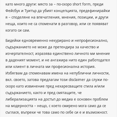
като много други: място за – по-скоро short form, преди
Фейсбук и Туитър да убият концепцията, предефинирайки
я – споделяне на впечатления, мнения, позиции, и други
неща, които не са споменати в разговор, или се появяват
когато си сам.
Бидейки едновременно некурирано и непрофесионално,
съдържанието не може да претендира за качество и
изчерпателност, изразява единствено личното ми мнение
в даденият момент, и не ангажира нито един работодател
или клиент в личната ми професионална история.
Избягвам да споменавам имена на непублични личности,
вкл. своето, затова предлагам този disclaimer да служи по-
скоро като извинение пред нехаресващите стила и/или
съдържанието, както и пред смятащите, че
либерализацията на достъп до медиа е основен проблем
на модерността – нещо, с което смирено мога само да се
съглася, въпреки че това само по себе си е и възможност.