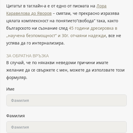
Цитатът в таглайн-а е от едно от писмата на
Лора
Каравелова до Яворов
– смятам, че прекрасно изразява
цялата комплексност на понятието“свобода“ така, както
българското ни съзнание след
45 години дресировка в
„научена безпомощност“ и 30г. отчаяни надежди
, все не
успява да го интернализира.
ЗА ОБРАТНА ВРЪЗКА
В случай, че по някакви неведоми причини имате
желание да се свържете с мен, можете да използвате този
формуляр.
Име
Фамилия