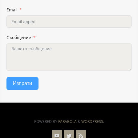
Email
Съобщение
Изпрати
POWERED BY
PARABOLA
&
WORDPRESS.